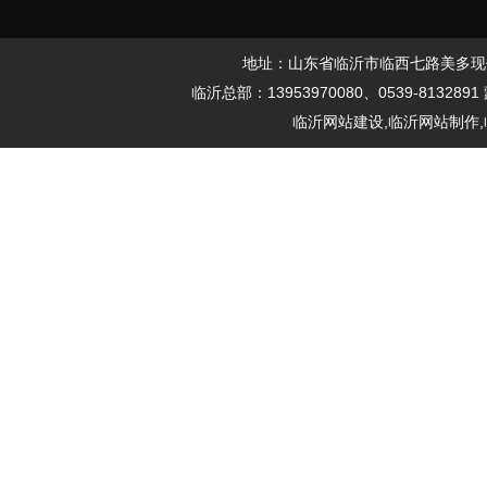
地址：山东省临沂市临西七路美多现代城61
临沂总部：13953970080、0539-8132891
临沂网站建设,临沂网站制作,临