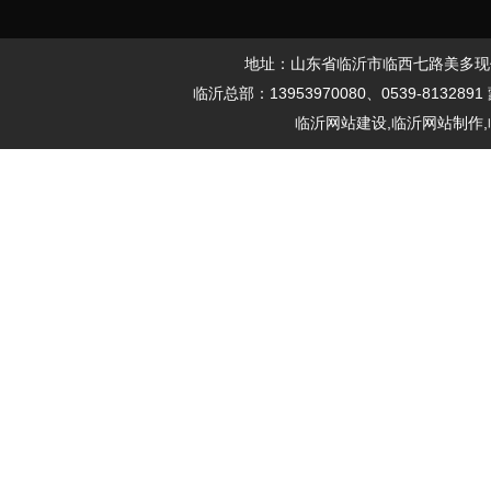
地址：山东省临沂市临西七路美多现代城61
临沂总部：13953970080、0539-8132891
临沂网站建设,临沂网站制作,临